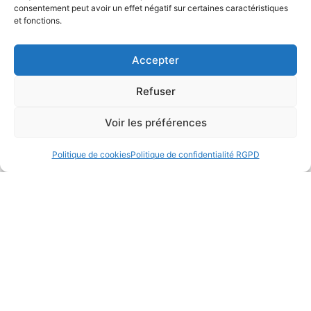
consentement peut avoir un effet négatif sur certaines caractéristiques
et fonctions.
Accepter
William Sharpe : l’homme qui a
Refuser
révolutionné la mesure du risque en
finance
Voir les préférences
Lire la suite
Politique de cookies
Politique de confidentialité RGPD