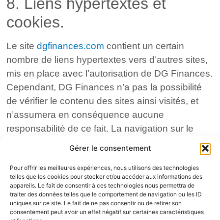
8. Liens hypertextes et
cookies.
Le site
dgfinances.com
contient un certain
nombre de liens hypertextes vers d’autres sites,
mis en place avec l’autorisation de DG Finances.
Cependant, DG Finances n’a pas la possibilité
de vérifier le contenu des sites ainsi visités, et
n’assumera en conséquence aucune
responsabilité de ce fait. La navigation sur le
site
dgfinances.com
est susceptible de
Gérer le consentement
provoquer l’installation de cookie(s) sur
Pour offrir les meilleures expériences, nous utilisons des technologies
l’ordinateur de l’utilisateur. Un cookie est un
telles que les cookies pour stocker et/ou accéder aux informations des
fichier de petite taille, qui ne permet pas
appareils. Le fait de consentir à ces technologies nous permettra de
traiter des données telles que le comportement de navigation ou les ID
l’identification de l’utilisateur, mais qui enregistre
uniques sur ce site. Le fait de ne pas consentir ou de retirer son
des informations relatives à la navigation d’un
consentement peut avoir un effet négatif sur certaines caractéristiques