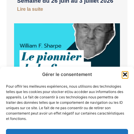
Semaine du 26 juin au 3 juillet 2026
Lire la suite
Gérer le consentement
William Sharpe : l’homme qui a
Pour offrir les meilleures expériences, nous utilisons des technologies
révolutionné la mesure du risque en
telles que les cookies pour stocker et/ou accéder aux informations des
appareils. Le fait de consentir à ces technologies nous permettra de
finance
traiter des données telles que le comportement de navigation ou les ID
Lire la suite
uniques sur ce site. Le fait de ne pas consentir ou de retirer son
consentement peut avoir un effet négatif sur certaines caractéristiques
et fonctions.