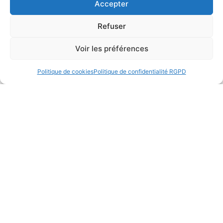
Accepter
William Sharpe : l’homme qui a
révolutionné la mesure du risque en
Refuser
finance
Lire la suite
Voir les préférences
Politique de cookies
Politique de confidentialité RGPD
Semaine du 19 au 26 juin 2026
Lire la suite