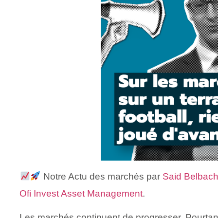
Notre Actu des marchés par
Said Belbach
Ofi Invest Asset Management
.
Les marchés continuent de progresser. Pourtant, 