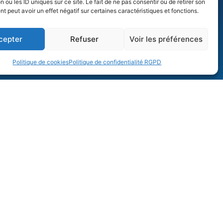
n ou les ID uniques sur ce site. Le fait de ne pas consentir ou de retirer son
 peut avoir un effet négatif sur certaines caractéristiques et fonctions.
ion ? Un projet ?
cepter
Refuser
Voir les préférences
n.
Politique de cookies
Politique de confidentialité RGPD
ns à Sarreguemines sur rendez-vous,
ntiel.