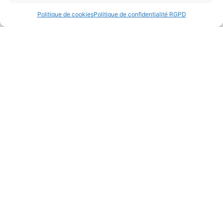
Politique de cookies
Politique de confidentialité RGPD
Semaine du 19 au 26 juin 2026
Lire la suite