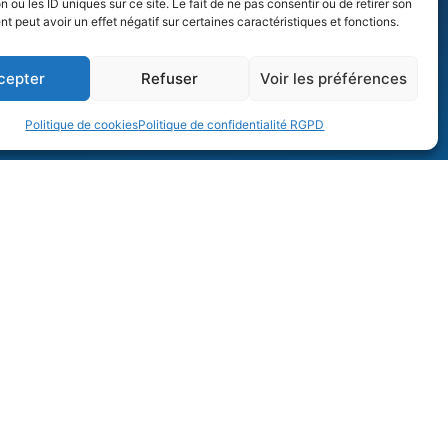
n ou les ID uniques sur ce site. Le fait de ne pas consentir ou de retirer son
 peut avoir un effet négatif sur certaines caractéristiques et fonctions.
ion ? Un projet ?
cepter
Refuser
Voir les préférences
n.
Politique de cookies
Politique de confidentialité RGPD
ns à Sarreguemines sur rendez-vous,
ntiel.